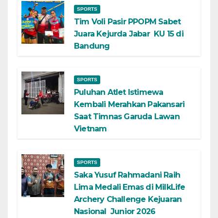
SPORTS
Tim Voli Pasir PPOPM Sabet
Juara Kejurda Jabar KU 15 di
Bandung
SPORTS
Puluhan Atlet Istimewa
Kembali Merahkan Pakansari
Saat Timnas Garuda Lawan
Vietnam
SPORTS
Saka Yusuf Rahmadani Raih
Lima Medali Emas di MilkLife
Archery Challenge Kejuaran
Nasional Junior 2026