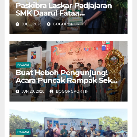
Paskibra Laskar Padjajaran
SMK Daarul Fataa
Bojonggede Raih Empat
JUL 1, 2026
BOGORSPORTIF
Prestasi di LKBB BIMASAKTI
Season 2
RAGAM
Buat Heboh Pengunjung!
Acara Puncak Rampak Sekar
Dirangkaian HJB Ke 544
JUN 20, 2026
BOGORSPORTIF
Sukses Digelar
RAGAM