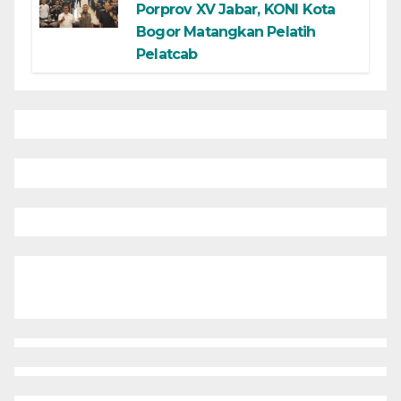
Porprov XV Jabar, KONI Kota
Bogor Matangkan Pelatih
Pelatcab