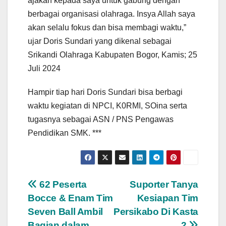
ajakan kepada saya untuk gabung dengan
berbagai organisasi olahraga. Insya Allah saya
akan selalu fokus dan bisa membagi waktu,”
ujar Doris Sundari yang dikenal sebagai
Srikandi Olahraga Kabupaten Bogor, Kamis; 25
Juli 2024
Hampir tiap hari Doris Sundari bisa berbagi
waktu kegiatan di NPCI, K0RMI, SOina serta
tugasnya sebagai ASN / PNS Pengawas
Pendidikan SMK. ***
Navigasi
62 Peserta
Suporter Tanya
Bocce & Enam Tim
Kesiapan Tim
pos
Seven Ball Ambil
Persikabo Di Kasta
Bagian dalam
2