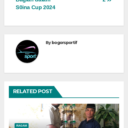
S0ina Cup 2024
By
bogorsportif
RELATED POST
RAGAM