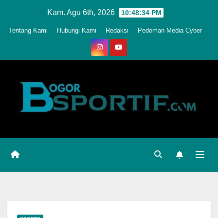
Skip
Kam. Agu 6th, 2026
10:48:37 PM
to
Tentang Kami
Hubungi Kami
Redaksi
Pedoman Media Cyber
content