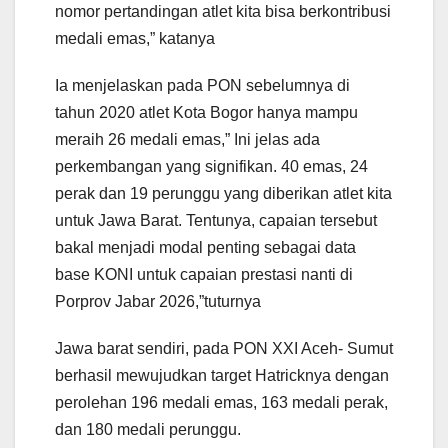
nomor pertandingan atlet kita bisa berkontribusi
medali emas,” katanya
Ia menjelaskan pada PON sebelumnya di
tahun 2020 atlet Kota Bogor hanya mampu
meraih 26 medali emas,” Ini jelas ada
perkembangan yang signifikan. 40 emas, 24
perak dan 19 perunggu yang diberikan atlet kita
untuk Jawa Barat. Tentunya, capaian tersebut
bakal menjadi modal penting sebagai data
base KONI untuk capaian prestasi nanti di
Porprov Jabar 2026,”tuturnya
Jawa barat sendiri, pada PON XXI Aceh- Sumut
berhasil mewujudkan target Hatricknya dengan
perolehan 196 medali emas, 163 medali perak,
dan 180 medali perunggu.