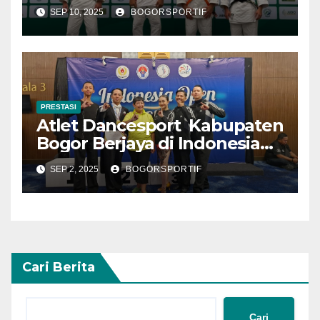
Internasional Open 2025
SEP 10, 2025
BOGORSPORTIF
PRESTASI
Atlet Dancesport Kabupaten
Bogor Berjaya di Indonesia
Open 2025
SEP 2, 2025
BOGORSPORTIF
Cari Berita
Cari