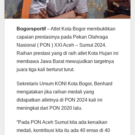
Bogorsportif
– Atlet Kota Bogor membuktikan
capaian prestasinya pada Pekan Olahraga
Nasional ( PON ) XXI Aceh – Sumut 2024.
Raihan prestasi yang di raih atlet Kota Hujan ini
membawa Jawa Barat mewujudkan targetnya
juara tiga kali berturut turut.
Sekretaris Umum KONI Kota Bogor, Benhard
mengatakan jika raihan medali yang
didapatkan atletnya di PON 2024 kali ini
meningkat dari PON 2020 lalu.
“Pada PON Aceh Sumut kita ada kenaikan
medali, kontribusi kita itu ada 40 emas di 40