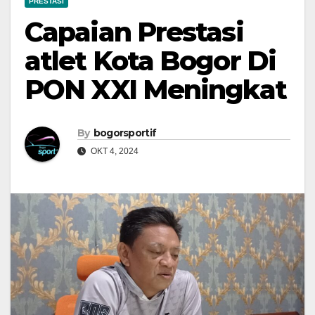
PRESTASI
Capaian Prestasi
atlet Kota Bogor Di
PON XXI Meningkat
By
bogorsportif
OKT 4, 2024