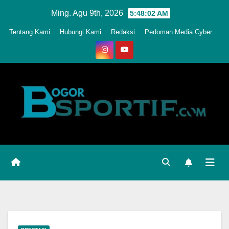
Skip
Ming. Agu 9th, 2026
5:48:05 AM
to
Tentang Kami
Hubungi Kami
Redaksi
Pedoman Media Cyber
content