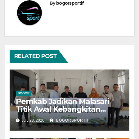
By
bogorsportif
RELATED POST
BOGOR
Pemkab Jadikan Malasari
Titik Awal Kebangkitan
Bogor, PPLI Perkuat
JUL 28, 2026
BOGORSPORTIF
Komitmen Lestarikan Alam
dan Warisan Sejarah