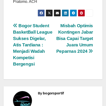
Pratomo. ACH
Navigasi
Bogor Student
Misbah Optimis
BasketBall League
Kontingen Jabar
pos
Sukses Digelar,
Bisa Capai Target
Atis Tardiana :
Juara Umum
Menjadi Wadah
Peparnas 2024
Kompetisi
Bergengsi
By
bogorsportif