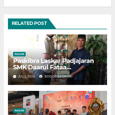
RELATED POST
RAGAM
Paskibra Laskar Padjajaran
SMK Daarul Fataa
Bojonggede Raih Empat
JUL 1, 2026
BOGORSPORTIF
Prestasi di LKBB BIMASAKTI
Season 2
RAGAM