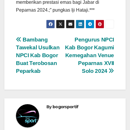
memberikan prestasi emas bagi Jabar di
Peparnas 2024.;” pungkas Iji Hataji.***
Navigasi
Bambang
Pengurus NPCI
Tawekal Usulkan
Kab Bogor Kagumi
pos
NPCI Kab Bogor
Kemegahan Venue
Buat Terobosan
Peparnas XVII
Peparkab
Solo 2024
By
bogorsportif