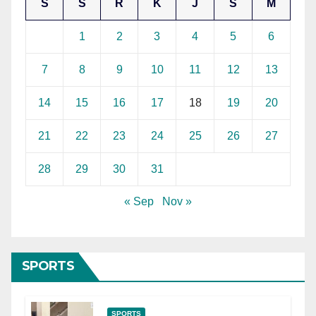
S
S
R
K
J
S
M
1
2
3
4
5
6
7
8
9
10
11
12
13
14
15
16
17
18
19
20
21
22
23
24
25
26
27
28
29
30
31
« Sep
Nov »
SPORTS
SPORTS