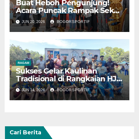
Buat Heboh Pengunjung!
Acara Puncak Rampak Sekar
Dirangkaian HJB Ke 544
JUN 20, 2026
BOGORSPORTIF
Sukses Digelar
RAGAM
Sukses Gelar Kaulinan
Tradisional di Rangkaian HJB
544
JUN 14, 2026
BOGORSPORTIF
Cari Berita