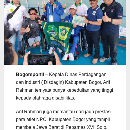
Bogorsportif
– Kepala Dinas Perdagangan
dan Industri ( Disdagin) Kabupaten Bogor, Arif
Rahman ternyata punya kepedulian yang tinggi
kepada olahraga disabiilitas.
Arif Rahman juga memantau dari jauh prestasi
para atlet NPCI Kabupaten Bogor yang tampil
membela Jawa Barat di Peparnas XVII Solo,