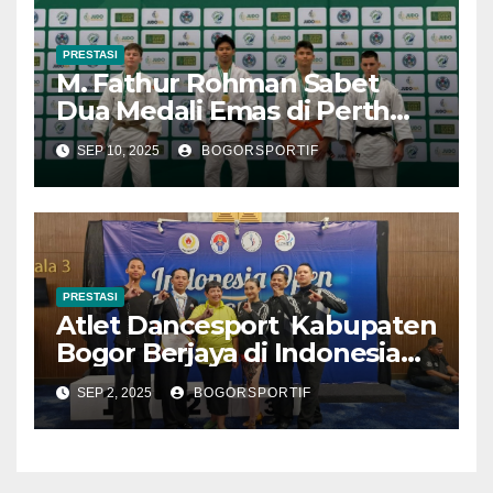
PRESTASI
M. Fathur Rohman Sabet
Dua Medali Emas di Perth
Internasional Open 2025
SEP 10, 2025
BOGORSPORTIF
PRESTASI
Atlet Dancesport Kabupaten
Bogor Berjaya di Indonesia
Open 2025
SEP 2, 2025
BOGORSPORTIF