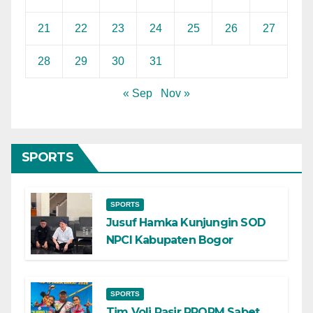
21
22
23
24
25
26
27
28
29
30
31
« Sep
Nov »
SPORTS
SPORTS
Jusuf Hamka Kunjungin SOD
NPCI Kabupaten Bogor
SPORTS
Tim Voli Pasir PPOPM Sabet