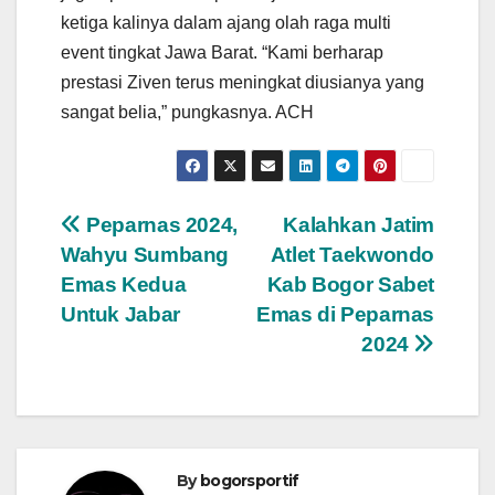
ketiga kalinya dalam ajang olah raga multi
event tingkat Jawa Barat. “Kami berharap
prestasi Ziven terus meningkat diusianya yang
sangat belia,” pungkasnya. ACH
Navigasi
Peparnas 2024,
Kalahkan Jatim
Wahyu Sumbang
Atlet Taekwondo
pos
Emas Kedua
Kab Bogor Sabet
Untuk Jabar
Emas di Peparnas
2024
By
bogorsportif