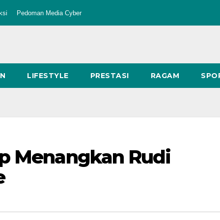
ksi
Pedoman Media Cyber
AN
LIFESTYLE
PRESTASI
RAGAM
SPO
ap Menangkan Rudi
e