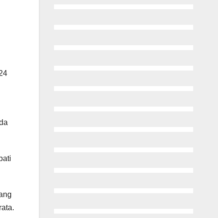
24
ada
ati
yang
rata.