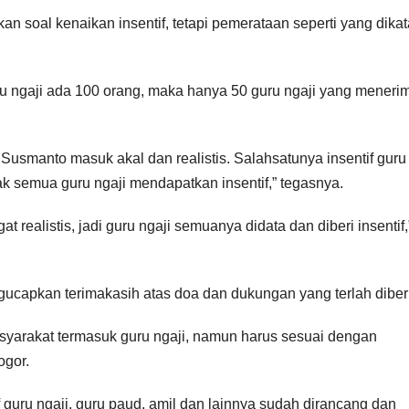
kan soal kenaikan insentif, tetapi pemerataan seperti yang dika
ru ngaji ada 100 orang, maka hanya 50 guru ngaji yang meneri
smanto masuk akal dan realistis. Salahsatunya insentif guru
dak semua guru ngaji mendapatkan insentif,” tegasnya.
realistis, jadi guru ngaji semuanya didata dan diberi insentif,
capkan terimakasih atas doa dan dukungan yang terlah diber
yarakat termasuk guru ngaji, namun harus sesuai dengan
ogor.
 guru ngaji, guru paud, amil dan lainnya sudah dirancang dan