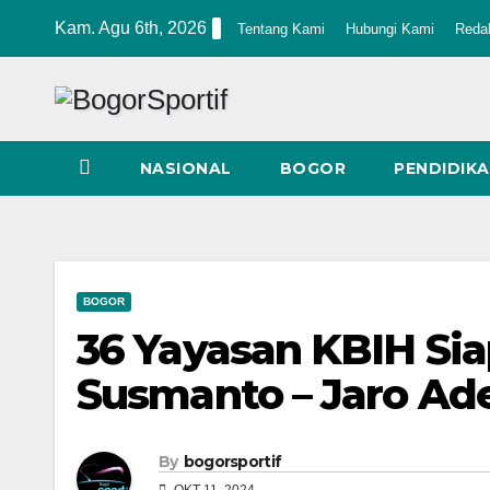
Skip
Kam. Agu 6th, 2026
Tentang Kami
Hubungi Kami
Reda
to
content
NASIONAL
BOGOR
PENDIDIK
BOGOR
36 Yayasan KBIH Si
Susmanto – Jaro Ad
By
bogorsportif