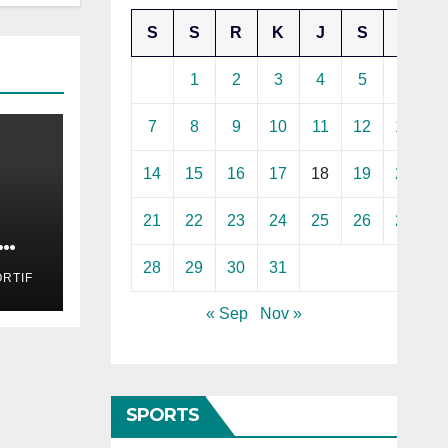
S
S
R
K
J
S
M
1
2
3
4
5
6
7
8
9
10
11
12
13
14
15
16
17
18
19
20
21
22
23
24
25
26
27
kan
28
29
30
31
RTIF
« Sep
Nov »
SPORTS