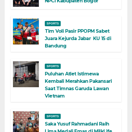
NPCI Kabupaten Bogor
SPORTS
Tim Voli Pasir PPOPM Sabet
Juara Kejurda Jabar KU 15 di
Bandung
SPORTS
Puluhan Atlet Istimewa
Kembali Merahkan Pakansari
Saat Timnas Garuda Lawan
Vietnam
SPORTS
Saka Yusuf Rahmadani Raih
Lima Medali Emas di MilkLife