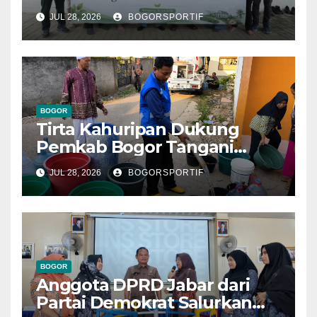
Bogor, PPLI Perkuat
JUL 28, 2026
BOGORSPORTIF
Komitmen Lestarikan Alam
dan Warisan Sejarah
BOGOR
Tirta Kahuripan Dukung
Pemkab Bogor Tangani
Dampak Kemarau
JUL 28, 2026
BOGORSPORTIF
BOGOR
Anggota DPRD Jabar dari
Partai Demokrat Salurkan