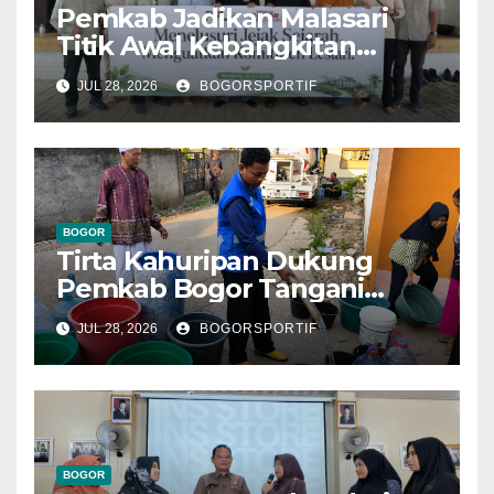
Pemkab Jadikan Malasari
Titik Awal Kebangkitan
Bogor, PPLI Perkuat
JUL 28, 2026
BOGORSPORTIF
Komitmen Lestarikan Alam
dan Warisan Sejarah
BOGOR
Tirta Kahuripan Dukung
Pemkab Bogor Tangani
Dampak Kemarau
JUL 28, 2026
BOGORSPORTIF
BOGOR