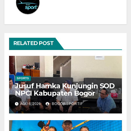
RELATED POST
SPORTS
Jusuf Hamka Kunjungin SOD
NPCI Kabupaten Bogor
AGU 6, 2026
BOGORSPORTIF