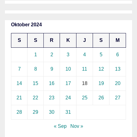
Oktober 2024
S
S
R
K
J
S
M
1
2
3
4
5
6
7
8
9
10
11
12
13
14
15
16
17
18
19
20
21
22
23
24
25
26
27
28
29
30
31
« Sep
Nov »