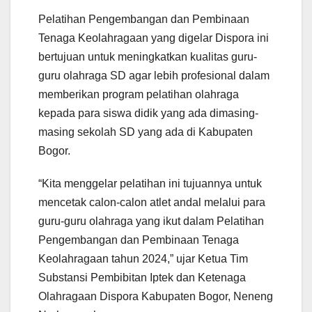
Pelatihan Pengembangan dan Pembinaan
Tenaga Keolahragaan yang digelar Dispora ini
bertujuan untuk meningkatkan kualitas guru-
guru olahraga SD agar lebih profesional dalam
memberikan program pelatihan olahraga
kepada para siswa didik yang ada dimasing-
masing sekolah SD yang ada di Kabupaten
Bogor.
“Kita menggelar pelatihan ini tujuannya untuk
mencetak calon-calon atlet andal melalui para
guru-guru olahraga yang ikut dalam Pelatihan
Pengembangan dan Pembinaan Tenaga
Keolahragaan tahun 2024,” ujar Ketua Tim
Substansi Pembibitan Iptek dan Ketenaga
Olahragaan Dispora Kabupaten Bogor, Neneng