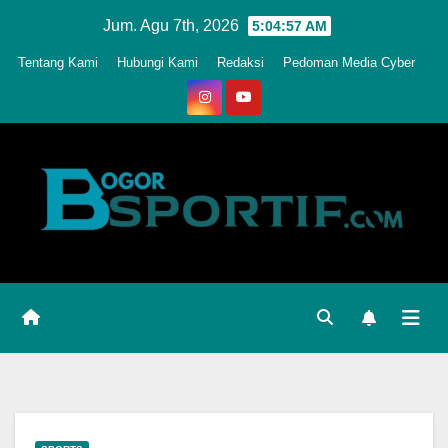
Skip
Jum. Agu 7th, 2026
5:05:00 AM
to
Tentang Kami
Hubungi Kami
Redaksi
Pedoman Media Cyber
content