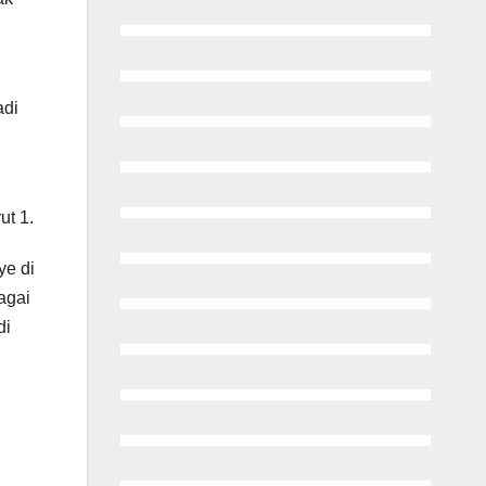
adi
ut 1.
ye di
agai
di