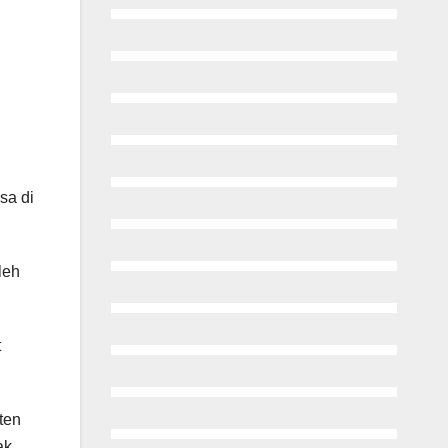
sa di
leh
t
ten
ak