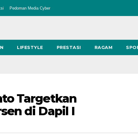
si
Pedoman Media Cyber
AN
LIFESTYLE
PRESTASI
RAGAM
SPO
to Targetkan
en di Dapil I