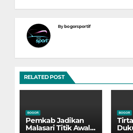
By
bogorsportif
RELATED POST
BOGOR
BOGOR
Pemkab Jadikan
Tirt
Malasari Titik Awal
Duk