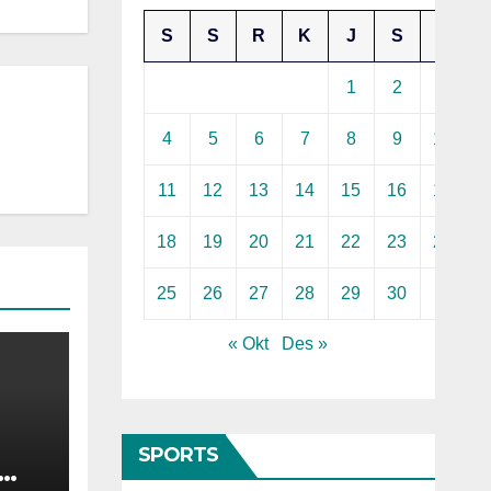
S
S
R
K
J
S
M
1
2
3
4
5
6
7
8
9
10
11
12
13
14
15
16
17
18
19
20
21
22
23
24
25
26
27
28
29
30
« Okt
Des »
SPORTS