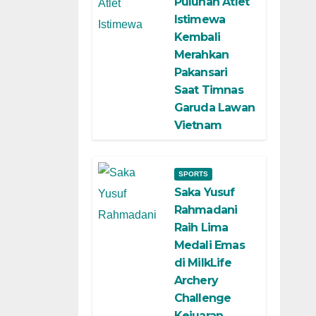
Puluhan Atlet
Istimewa
Kembali
Merahkan
Pakansari
Saat Timnas
Garuda Lawan
Vietnam
SPORTS
Saka Yusuf
Rahmadani
Raih Lima
Medali Emas
di MilkLife
Archery
Challenge
Kejuaran