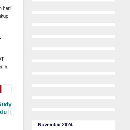
n hari
ukup
s
WT,
ilih,
Rudy
slu
November 2024