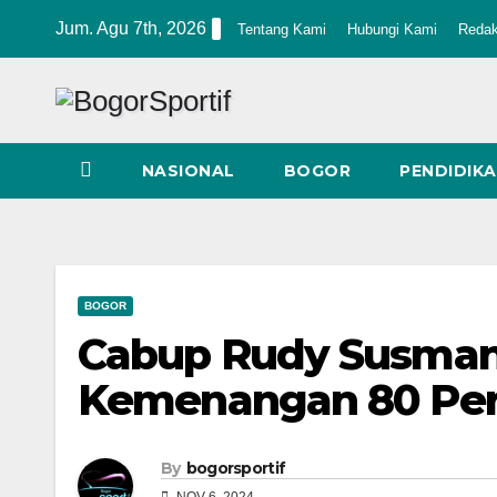
Skip
Jum. Agu 7th, 2026
Tentang Kami
Hubungi Kami
Redak
to
content
NASIONAL
BOGOR
PENDIDIK
BOGOR
Cabup Rudy Susman
Kemenangan 80 Pers
By
bogorsportif