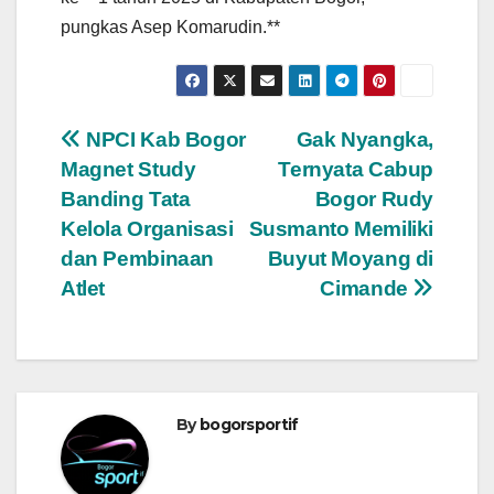
pungkas Asep Komarudin.**
Navigasi
NPCI Kab Bogor
Gak Nyangka,
Magnet Study
Ternyata Cabup
pos
Banding Tata
Bogor Rudy
Kelola Organisasi
Susmanto Memiliki
dan Pembinaan
Buyut Moyang di
Atlet
Cimande
By
bogorsportif