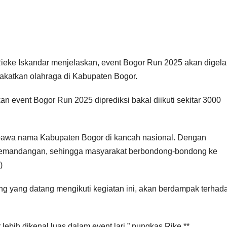
eke Iskandar menjelaskan, event Bogor Run 2025 akan digela
katkan olahraga di Kabupaten Bogor.
n event Bogor Run 2025 diprediksi bakal diikuti sekitar 3000
mbawa nama Kabupaten Bogor di kancah nasional. Dengan
pemandangan, sehingga masyarakat berbondong-bondong ke
)
g yang datang mengikuti kegiatan ini, akan berdampak terhad
.
ebih dikenal luas dalam event lari,” pungkas Rike **