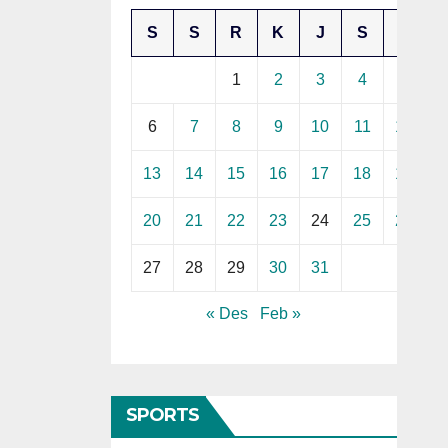
S
S
R
K
J
S
M
1
2
3
4
5
6
7
8
9
10
11
12
13
14
15
16
17
18
19
20
21
22
23
24
25
26
27
28
29
30
31
« Des
Feb »
SPORTS