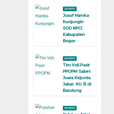
SPORTS
Jusuf Hamka
Kunjungin
SOD NPCI
Kabupaten
Bogor
SPORTS
Tim Voli Pasir
PPOPM Sabet
Juara Kejurda
Jabar KU 15 di
Bandung
SPORTS