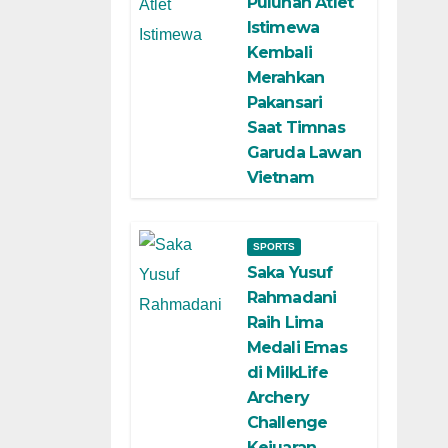
Puluhan Atlet
Istimewa
Kembali
Merahkan
Pakansari
Saat Timnas
Garuda Lawan
Vietnam
SPORTS
Saka Yusuf
Rahmadani
Raih Lima
Medali Emas
di MilkLife
Archery
Challenge
Kejuaran