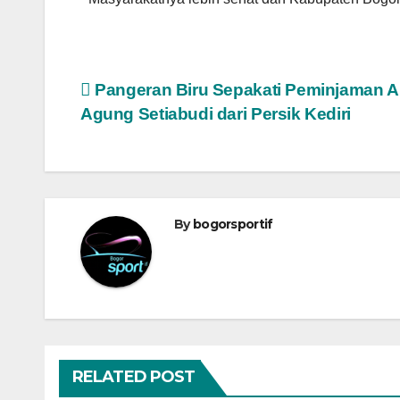
Navigasi
Pangeran Biru Sepakati Peminjaman 
Agung Setiabudi dari Persik Kediri
pos
By
bogorsportif
RELATED POST