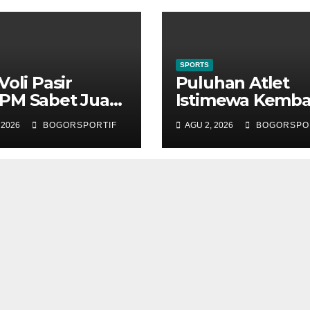
SPORTS
Voli Pasir
Puluhan Atlet
PM Sabet Juara
Istimewa Kemba
rda Jabar KU 15
Merahkan
 2026
BOGORSPORTIF
AGU 2, 2026
BOGORSPO
Bandung
Pakansari Saat
Timnas Garuda
Lawan Vietnam