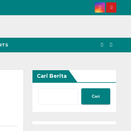
RTS
Cari Berita
Cari