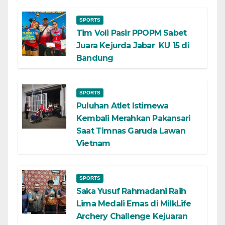
SPORTS
Tim Voli Pasir PPOPM Sabet
Juara Kejurda Jabar KU 15 di
Bandung
SPORTS
Puluhan Atlet Istimewa
Kembali Merahkan Pakansari
Saat Timnas Garuda Lawan
Vietnam
SPORTS
Saka Yusuf Rahmadani Raih
Lima Medali Emas di MilkLife
Archery Challenge Kejuaran