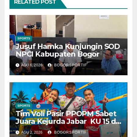
RELATED POST
SPORTS
Jusuf Hamka Kunjungin SOD
NPCI Kabupaten Bogor
AGU 6, 2026
BOGORSPORTIF
SPORTS
Tim Voli Pasir PPOPM Sabet
Juara Kejurda Jabar KU 15 di
Bandung
AGU 2, 2026
BOGORSPORTIF