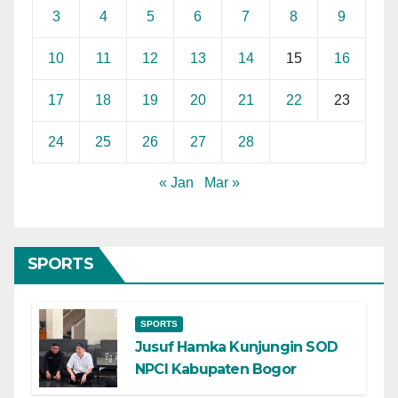
3
4
5
6
7
8
9
10
11
12
13
14
15
16
17
18
19
20
21
22
23
24
25
26
27
28
« Jan
Mar »
SPORTS
SPORTS
Jusuf Hamka Kunjungin SOD
NPCI Kabupaten Bogor