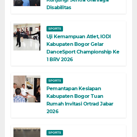
Disabilitas
SPORTS
Uji Kemampuan Atlet, IODI
Kabupaten Bogor Gelar
DanceSport Championship Ke
1 BRV 2026
SPORTS
Pemantapan Kesiapan
Kabupaten Bogor Tuan
Rumah Invitasi Ortrad Jabar
2026
SPORTS