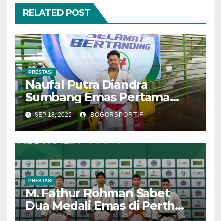
RELATED POST
PRESTASI
Naufal Putra Diandra
Sumbang Emas Pertama
Bagi Kontingen Bogor
SEP 18, 2025
BOGORSPORTIF
Istimewa di POPDA
PRESTASI
M. Fathur Rohman Sabet
Dua Medali Emas di Perth
Internasional Open 2025