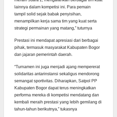
lainnya dalam kompetisi ini. Para pemain
tampil solid sejak babak penyisihan,
menampilkan kerja sama tim yang kuat serta
strategi permainan yang matang,” tuturnya
Prestasi ini mendapat apresiasi dari berbagai
pihak, termasuk masyarakat Kabupaten Bogor
dan jajaran pemerintah daerah.
“Turnamen ini juga menjadi ajang mempererat
solidaritas antarinstansi sekaligus mendorong
semangat sportivitas. Diharapkan, Satpol PP
Kabupaten Bogor dapat terus meningkatkan
performa mereka di kompetisi mendatang dan
kembali meraih prestasi yang lebih gemilang di
tahun-tahun berikutnya,” tukasnya