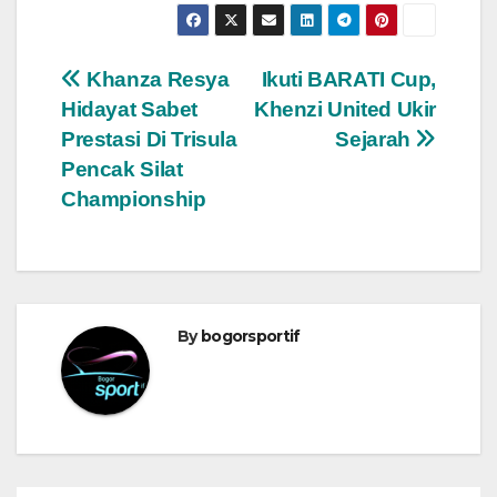
Navigasi
Khanza Resya
Ikuti BARATI Cup,
Hidayat Sabet
Khenzi United Ukir
pos
Prestasi Di Trisula
Sejarah
Pencak Silat
Championship
By
bogorsportif