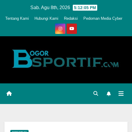
Skip
Sab. Agu 8th, 2026
5:12:08 PM
to
Tentang Kami
Hubungi Kami
Redaksi
Pedoman Media Cyber
content