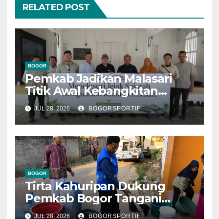
RELATED POST
BOGOR
Pemkab Jadikan Malasari
Titik Awal Kebangkitan
Bogor, PPLI Perkuat
JUL 28, 2026
BOGORSPORTIF
Komitmen Lestarikan Alam
dan Warisan Sejarah
BOGOR
Tirta Kahuripan Dukung
Pemkab Bogor Tangani
Dampak Kemarau
JUL 28, 2026
BOGORSPORTIF