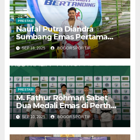
PRESTASI
Naufal Putra Diandra
Sumbang Emas Pertama
Bagi Kontingen Bogor
SEP 18, 2025
BOGORSPORTIF
Istimewa di POPDA
PRESTASI
M. Fathur Rohman Sabet
Dua Medali Emas di Perth
Internasional Open 2025
SEP 10, 2025
BOGORSPORTIF