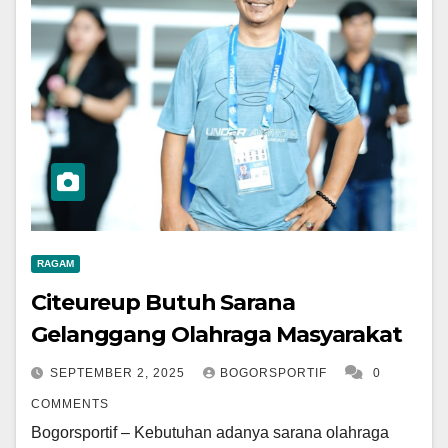
RAGAM
Citeureup Butuh Sarana
Gelanggang Olahraga Masyarakat
SEPTEMBER 2, 2025
BOGORSPORTIF
0
COMMENTS
Bogorsportif – Kebutuhan adanya sarana olahraga