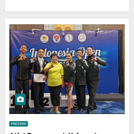
PRESTASI