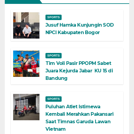
SPORTS
Jusuf Hamka Kunjungin SOD
NPCI Kabupaten Bogor
SPORTS
Tim Voli Pasir PPOPM Sabet
Juara Kejurda Jabar KU 15 di
Bandung
SPORTS
Puluhan Atlet Istimewa
Kembali Merahkan Pakansari
Saat Timnas Garuda Lawan
Vietnam