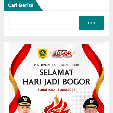
Cari Berita
Cari