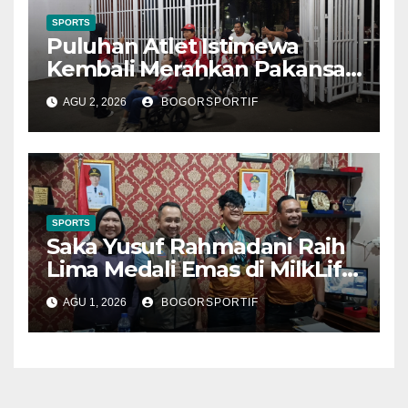
SPORTS
Puluhan Atlet Istimewa
Kembali Merahkan Pakansari
Saat Timnas Garuda Lawan
AGU 2, 2026
BOGORSPORTIF
Vietnam
SPORTS
Saka Yusuf Rahmadani Raih
Lima Medali Emas di MilkLife
Archery Challenge Kejuaran
AGU 1, 2026
BOGORSPORTIF
Nasional Junior 2026