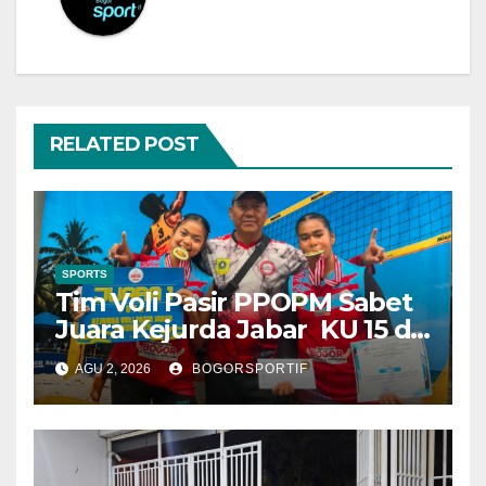
RELATED POST
SPORTS
Tim Voli Pasir PPOPM Sabet
Juara Kejurda Jabar KU 15 di
Bandung
AGU 2, 2026
BOGORSPORTIF