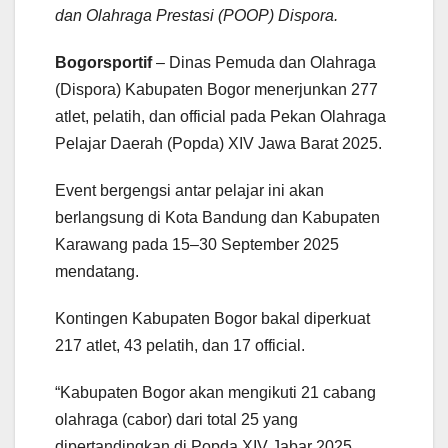
dan Olahraga Prestasi (POOP) Dispora.
Bogorsportif
– Dinas Pemuda dan Olahraga
(Dispora) Kabupaten Bogor menerjunkan 277
atlet, pelatih, dan official pada Pekan Olahraga
Pelajar Daerah (Popda) XIV Jawa Barat 2025.
Event bergengsi antar pelajar ini akan
berlangsung di Kota Bandung dan Kabupaten
Karawang pada 15–30 September 2025
mendatang.
Kontingen Kabupaten Bogor bakal diperkuat
217 atlet, 43 pelatih, dan 17 official.
“Kabupaten Bogor akan mengikuti 21 cabang
olahraga (cabor) dari total 25 yang
dipertandingkan di Popda XIV Jabar 2025.