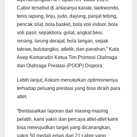
Cabor tersebut di antaranya karate, taekwondo,
tenis lapang, tinju, judo, dayung, panjat tebing,
pencak silat, bola basket, bola voli indoor, bola
voli pasir, sepakbola, gulat, angkat besi,
renang, tarung derajat, bola tangan, sepak
takraw, bulutangkis, atletik, dan panahan,” Kata
Asep Komarudin Ketua Tim Promosi Olahraga
dan Olahraga Prestasi (POOP) Dispora.
Lebih lanjut, Askom menuturkan optimismenya
terhadap peluang prestasi yang bisa diraih para
atlet.
“Berdasarkan laporan dari masing-masing
pelatih, kami yakin dan percaya atlet-atlet kami
bisa mewujudkan target yang dicanangkan,
yakni 50 medali emas dari 21 cabor yang