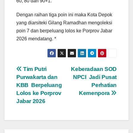
60, 80 dan 90+1.
Dengan raihan tiga poin ini maka Kota Depok
yang diarsiteki Gilang Ramadhan mengoleksi
poin 7 dan berpeluang lolos ke Porprov Jabar
2026 mendatang. *
Navigasi
Tim Putri
Keberadaan SOD
Purwakarta dan
NPCI Jadi Pusat
pos
KBB Berpeluang
Perhatian
Lolos ke Porprov
Kemenpora
Jabar 2026