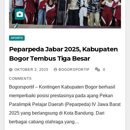
SPORTS
Peparpeda Jabar 2025, Kabupaten
Bogor Tembus Tiga Besar
OKTOBER 2, 2025
BOGORSPORTIF
0
COMMENTS
Bogorsportif – Kontingen Kabupaten Bogor berhasil
memperbaiki posisi prestasinya pada ajang Pekan
Paralimpik Pelajar Daerah (Peparpeda) IV Jawa Barat
2025 yang berlangsung di Kota Bandung. Dari
berbagai cabang olahraga yang…