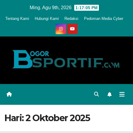
Skip
Ming. Agu 9th, 2026
1:17:08 PM
to
Tentang Kami
Hubungi Kami
Redaksi
Pedoman Media Cyber
content
Hari:
2 Oktober 2025