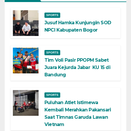
SPORTS
Jusuf Hamka Kunjungin SOD
NPCI Kabupaten Bogor
SPORTS
Tim Voli Pasir PPOPM Sabet
Juara Kejurda Jabar KU 15 di
Bandung
SPORTS
Puluhan Atlet Istimewa
Kembali Merahkan Pakansari
Saat Timnas Garuda Lawan
Vietnam