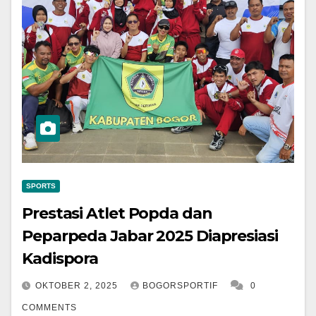
SPORTS
Prestasi Atlet Popda dan
Peparpeda Jabar 2025 Diapresiasi
Kadispora
OKTOBER 2, 2025
BOGORSPORTIF
0
COMMENTS