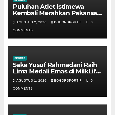
Puluhan Atlet Istimewa
Kembali Merahkan Pakansari
Saat Timnas Garuda Lawan
AGUSTUS 2, 2026
BOGORSPORTIF
0
Vietnam
COMMENTS
SPORTS
Saka Yusuf Rahmadani Raih
Lima Medali Emas di MilkLife
Archery Challenge Kejuaran
AGUSTUS 1, 2026
BOGORSPORTIF
0
Nasional Junior 2026
COMMENTS