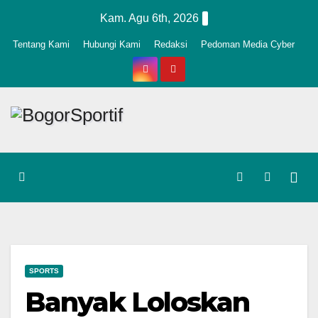
Skip
Kam. Agu 6th, 2026
to
Tentang Kami
Hubungi Kami
Redaksi
Pedoman Media Cyber
content
SPORTS
Banyak Loloskan