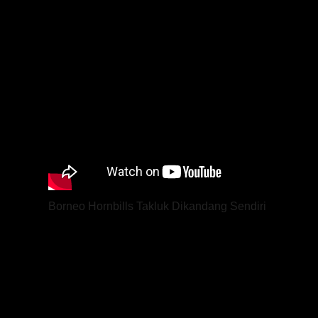
Borneo Hornbills Takluk Dikandang Sendiri