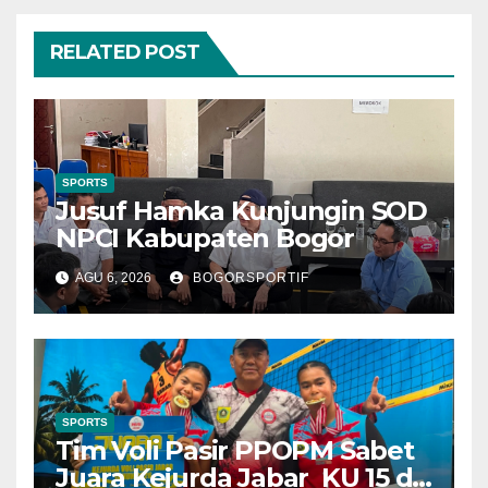
RELATED POST
SPORTS
Jusuf Hamka Kunjungin SOD
NPCI Kabupaten Bogor
AGU 6, 2026
BOGORSPORTIF
SPORTS
Tim Voli Pasir PPOPM Sabet
Juara Kejurda Jabar KU 15 di