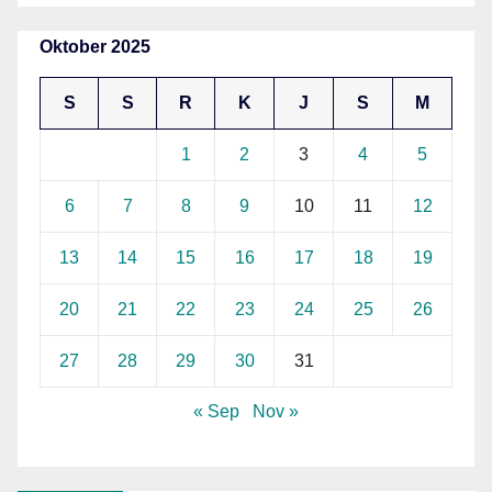
Oktober 2025
S
S
R
K
J
S
M
1
2
3
4
5
6
7
8
9
10
11
12
13
14
15
16
17
18
19
20
21
22
23
24
25
26
27
28
29
30
31
« Sep
Nov »