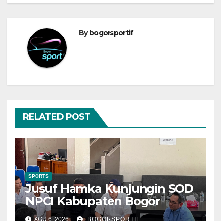
By
bogorsportif
RELATED POST
SPORTS
Jusuf Hamka Kunjungin SOD
NPCI Kabupaten Bogor
AGU 6, 2026
BOGORSPORTIF