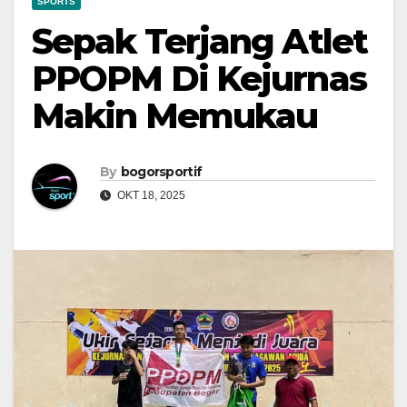
SPORTS
Sepak Terjang Atlet
PPOPM Di Kejurnas
Makin Memukau
By
bogorsportif
OKT 18, 2025