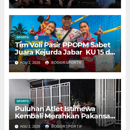
SPORTS
Tim Voli Pasir PPOPM Sabet
Juara Kejurda Jabar KU 15 di
Bandung
AGU 2, 2026
BOGORSPORTIF
SPORTS
Puluhan Atlet Istimewa
Kembali Merahkan Pakansari
Saat Timnas Garuda Lawan
AGU 2, 2026
BOGORSPORTIF