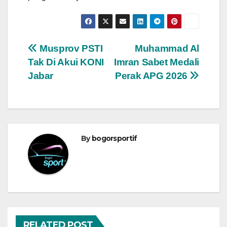
Navigasi
Musprov PSTI
Muhammad Al
Tak Di Akui KONI
Imran Sabet Medali
pos
Jabar
Perak APG 2026
By
bogorsportif
RELATED POST