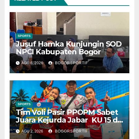
SPORTS
Jusuf Hamka Kunjungin SOD
NPCI Kabupaten Bogor
AGU 6, 2026
BOGORSPORTIF
SPORTS
Tim Voli Pasir PPOPM Sabet
Juara Kejurda Jabar KU 15 di
Bandung
AGU 2, 2026
BOGORSPORTIF