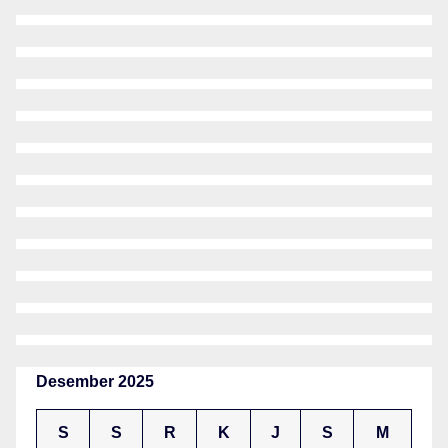
Desember 2025
S
S
R
K
J
S
M