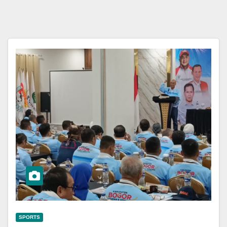
SPORTS