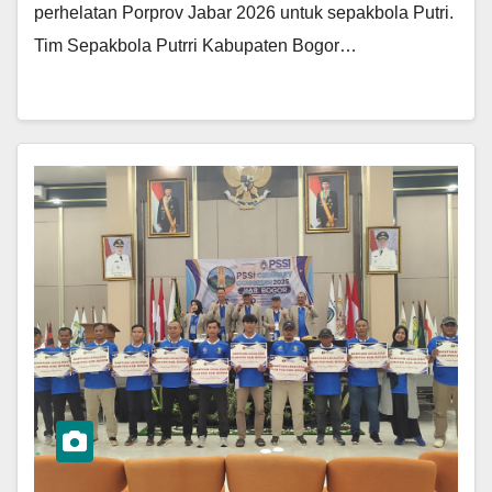
perhelatan Porprov Jabar 2026 untuk sepakbola Putri.
Tim Sepakbola Putrri Kabupaten Bogor…