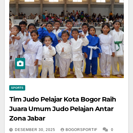
SPORTS
Tim Judo Pelajar Kota Bogor Raih
Juara Umum Judo Pelajan Antar
Zona Jabar
DESEMBER 30, 2025
BOGORSPORTIF
0