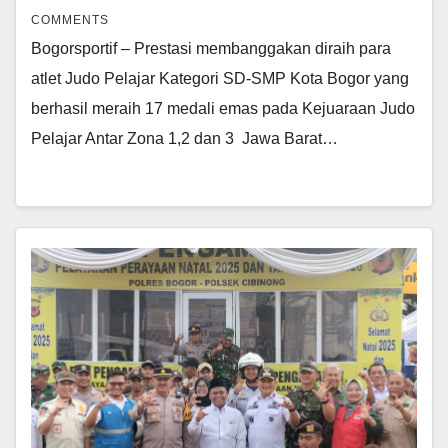
COMMENTS
Bogorsportif – Prestasi membanggakan diraih para
atlet Judo Pelajar Kategori SD-SMP Kota Bogor yang
berhasil meraih 17 medali emas pada Kejuaraan Judo
Pelajar Antar Zona 1,2 dan 3 Jawa Barat…