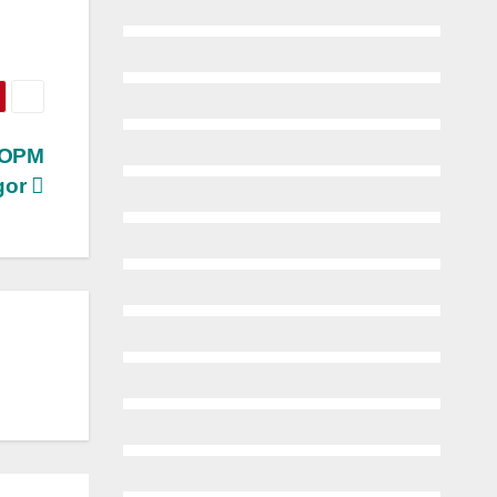
POPM
gor