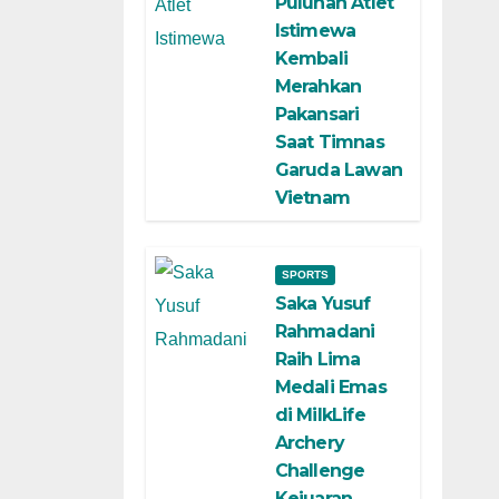
Puluhan Atlet
Istimewa
Kembali
Merahkan
Pakansari
Saat Timnas
Garuda Lawan
Vietnam
SPORTS
Saka Yusuf
Rahmadani
Raih Lima
Medali Emas
di MilkLife
Archery
Challenge
Kejuaran