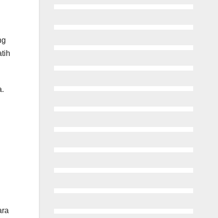
ng
tih
a.
ara