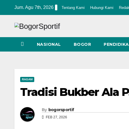
Skip
Jum. Agu 7th, 2026
Tentang Kami
Hubungi Kami
Redak
to
content
NASIONAL
BOGOR
PENDIDIK
RAGAM
Tradisi Bukber Ala 
By
bogorsportif
FEB 27, 2026