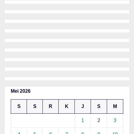
Mei 2026
S
S
R
K
J
S
M
1
2
3