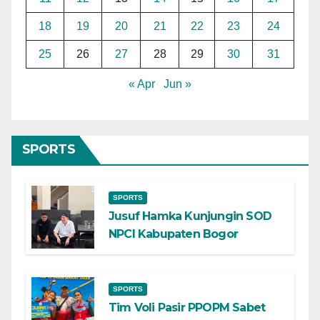
18
19
20
21
22
23
24
25
26
27
28
29
30
31
« Apr
Jun »
SPORTS
SPORTS
Jusuf Hamka Kunjungin SOD
NPCI Kabupaten Bogor
SPORTS
Tim Voli Pasir PPOPM Sabet