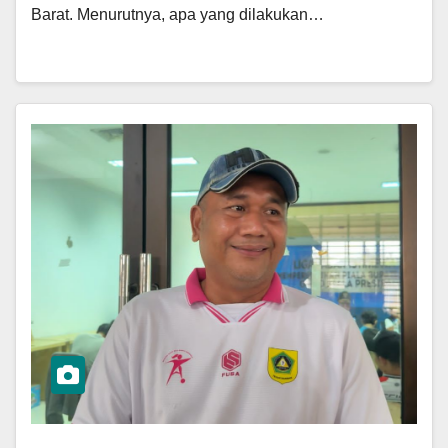
Barat. Menurutnya, apa yang dilakukan…