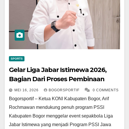
SPORTS
Gelar Liga Jabar Istimewa 2026,
Bagian Dari Proses Pembinaan
MEI 16, 2026
BOGORSPORTIF
0 COMMENTS
Bogorsportif – Ketua KONI Kabupaten Bogor, Arif
Rochmawan mendukung penuh program PSSI
Kabupaten Bogor menggelar event sepakbola Liga
Jabar Istimewa yang menjadi Program PSSI Jawa