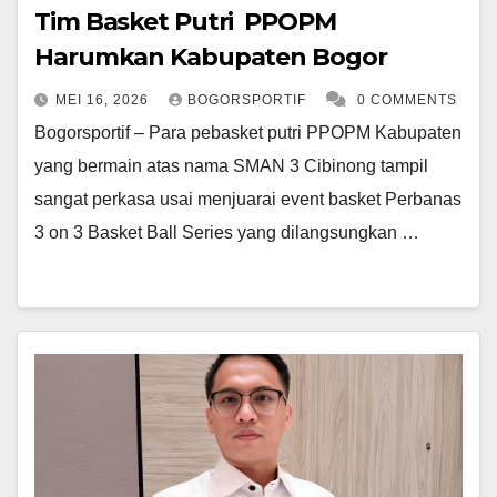
Tim Basket Putri PPOPM
Harumkan Kabupaten Bogor
MEI 16, 2026
BOGORSPORTIF
0 COMMENTS
Bogorsportif – Para pebasket putri PPOPM Kabupaten
yang bermain atas nama SMAN 3 Cibinong tampil
sangat perkasa usai menjuarai event basket Perbanas
3 on 3 Basket Ball Series yang dilangsungkan …