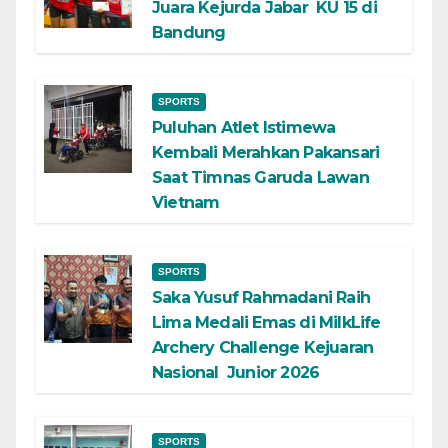
Juara Kejurda Jabar KU 15 di
Bandung
SPORTS
Puluhan Atlet Istimewa
Kembali Merahkan Pakansari
Saat Timnas Garuda Lawan
Vietnam
SPORTS
Saka Yusuf Rahmadani Raih
Lima Medali Emas di MilkLife
Archery Challenge Kejuaran
Nasional Junior 2026
SPORTS