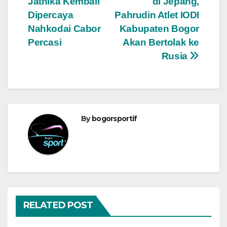
Jatnika Kembali
di Jepang,
pos
Dipercaya
Pahrudin Atlet IODI
Nahkodai Cabor
Kabupaten Bogor
Percasi
Akan Bertolak ke
Rusia
By
bogorsportif
RELATED POST