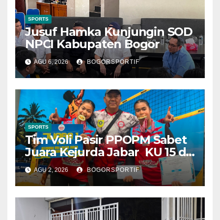
SPORTS
Jusuf Hamka Kunjungin SOD
NPCI Kabupaten Bogor
AGU 6, 2026
BOGORSPORTIF
SPORTS
Tim Voli Pasir PPOPM Sabet
Juara Kejurda Jabar KU 15 di
Bandung
AGU 2, 2026
BOGORSPORTIF