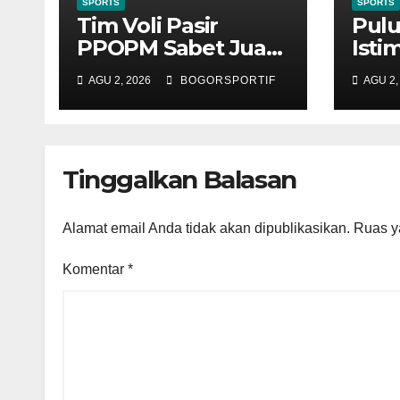
SPORTS
SPORTS
Tim Voli Pasir
Pulu
PPOPM Sabet Juara
Isti
Kejurda Jabar KU 15
Mer
AGU 2, 2026
BOGORSPORTIF
AGU 2,
di Bandung
Paka
Tim
Law
Tinggalkan Balasan
Alamat email Anda tidak akan dipublikasikan.
Ruas y
Komentar
*