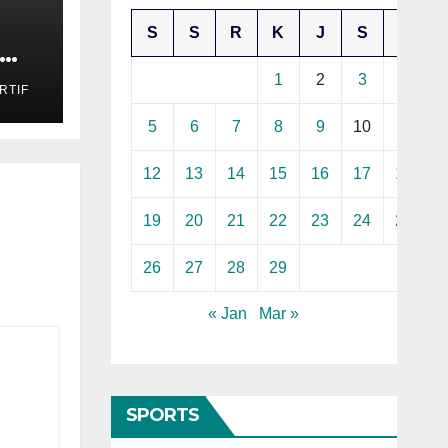
S
S
R
K
J
S
M
as
1
2
3
4
RTIF
ery
ran
5
6
7
8
9
10
11
12
13
14
15
16
17
18
19
20
21
22
23
24
25
26
27
28
29
« Jan
Mar »
SPORTS