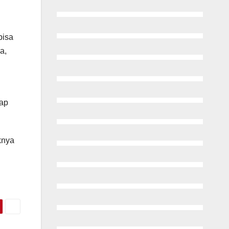
bisa
a,
dap
knya