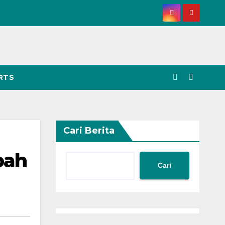
RTS
Cari Berita
bah
Cari