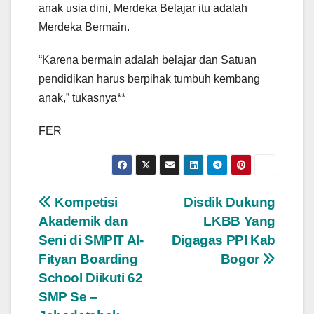
anak usia dini, Merdeka Belajar itu adalah
Merdeka Bermain.
“Karena bermain adalah belajar dan Satuan
pendidikan harus berpihak tumbuh kembang
anak,” tukasnya**
FER
Navigasi
Kompetisi
Disdik Dukung
Akademik dan
LKBB Yang
pos
Seni di SMPIT Al-
Digagas PPI Kab
Fityan Boarding
Bogor
School Diikuti 62
SMP Se –