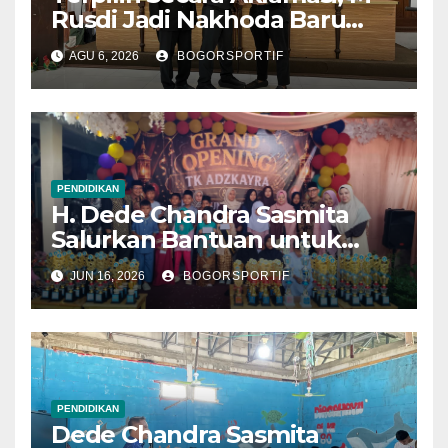
Rusdi Jadi Nakhoda Baru
MKKS Kabupaten Bogor
AGU 6, 2026
BOGORSPORTIF
2026-2030
PENDIDIKAN
H. Dede Chandra Sasmita
Salurkan Bantuan untuk
Pendidikan dan Anak Yatim
JUN 16, 2026
BOGORSPORTIF
PENDIDIKAN
Dede Chandra Sasmita