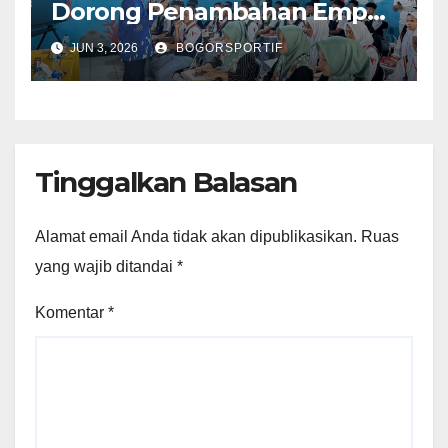
Dorong Penambahan Empat
Sekolah Baru Tingkat
JUN 3, 2026
BOGORSPORTIF
SMA/SMK Negeri di
Kabupaten Bogor
Tinggalkan Balasan
Alamat email Anda tidak akan dipublikasikan.
Ruas
yang wajib ditandai
*
Komentar
*