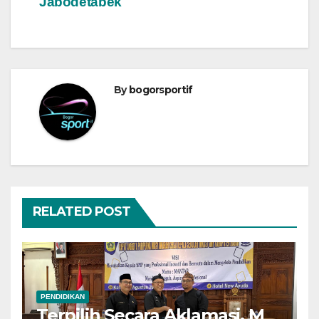
Jabodetabek
By
bogorsportif
RELATED POST
PENDIDIKAN
Terpilih Secara Aklamasi, M