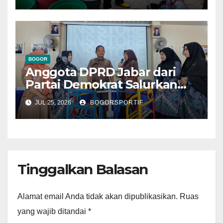
BOGOR
Anggota DPRD Jabar dari
Partai Demokrat Salurkan
Bantuan Perlengkapan
JUL 25, 2026
BOGORSPORTIF
Taman Kanak Kanak
Tinggalkan Balasan
Alamat email Anda tidak akan dipublikasikan.
Ruas
yang wajib ditandai
*