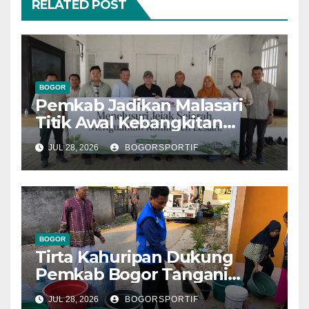
RELATED POST
BOGOR
Pemkab Jadikan Malasari
Titik Awal Kebangkitan
Bogor, PPLI Perkuat
JUL 28, 2026
BOGORSPORTIF
Komitmen Lestarikan Alam
dan Warisan Sejarah
BOGOR
Tirta Kahuripan Dukung
Pemkab Bogor Tangani
Dampak Kemarau
JUL 28, 2026
BOGORSPORTIF