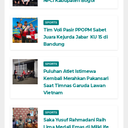
NPCI Kabupaten Bogor
SPORTS
Tim Voli Pasir PPOPM Sabet
Juara Kejurda Jabar KU 15 di
Bandung
SPORTS
Puluhan Atlet Istimewa
Kembali Merahkan Pakansari
Saat Timnas Garuda Lawan
Vietnam
SPORTS
Saka Yusuf Rahmadani Raih
Lima Medali Emas di MilkLife