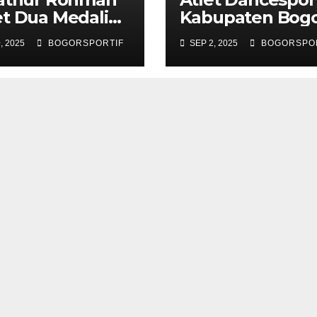
t Dua Medali
Kabupaten Bog
 di Perth
Berjaya di Indon
, 2025
BOGORSPORTIF
SEP 2, 2025
BOGORSPOR
rnasional Open
Open 2025
5