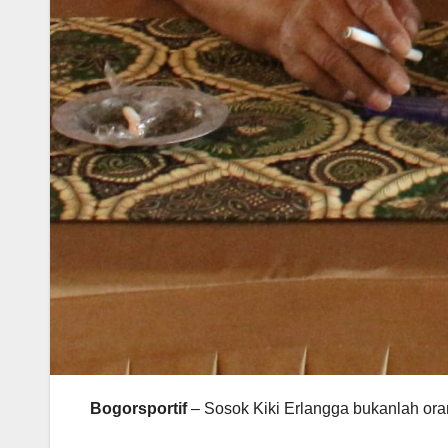
Bogorsportif
– Sosok Kiki Erlangga bukanlah oran