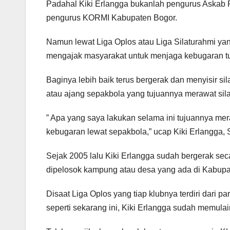
Padahal Kiki Erlangga bukanlah pengurus Askab
pengurus KORMI Kabupaten Bogor.
Namun lewat Liga Oplos atau Liga Silaturahmi yang
mengajak masyarakat untuk menjaga kebugaran t
Baginya lebih baik terus bergerak dan menyisir 
atau ajang sepakbola yang tujuannya merawat sila
” Apa yang saya lakukan selama ini tujuannya me
kebugaran lewat sepakbola,” ucap Kiki Erlangga, 
Sejak 2005 lalu Kiki Erlangga sudah bergerak se
dipelosok kampung atau desa yang ada di Kabupa
Disaat Liga Oplos yang tiap klubnya terdiri dari 
seperti sekarang ini, Kiki Erlangga sudah memulain