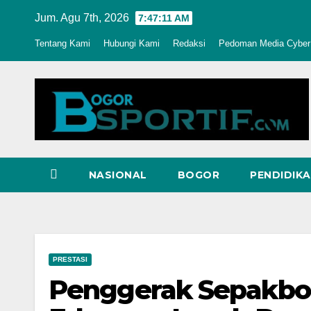
Skip
Jum. Agu 7th, 2026
7:47:13 AM
to
Tentang Kami
Hubungi Kami
Redaksi
Pedoman Media Cyber
content
NASIONAL
BOGOR
PENDIDIK
PRESTASI
Penggerak Sepakbola