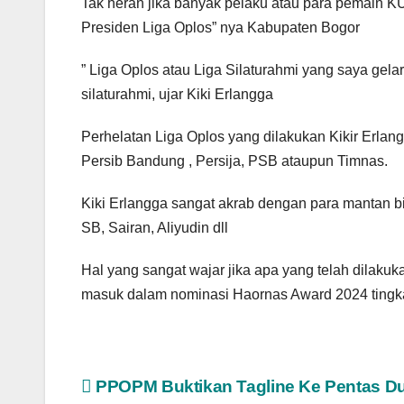
Tak heran jika banyak pelaku atau para pemain K
Presiden Liga Oplos” nya Kabupaten Bogor
” Liga Oplos atau Liga Silaturahmi yang saya gel
silaturahmi, ujar Kiki Erlangga
Perhelatan Liga Oplos yang dilakukan Kikir Erlan
Persib Bandung , Persija, PSB ataupun Timnas.
Kiki Erlangga sangat akrab dengan para mantan bi
SB, Sairan, Aliyudin dll
Hal yang sangat wajar jika apa yang telah dilaku
masuk dalam nominasi Haornas Award 2024 tingka
Navigasi
PPOPM Buktikan Tagline Ke Pentas D