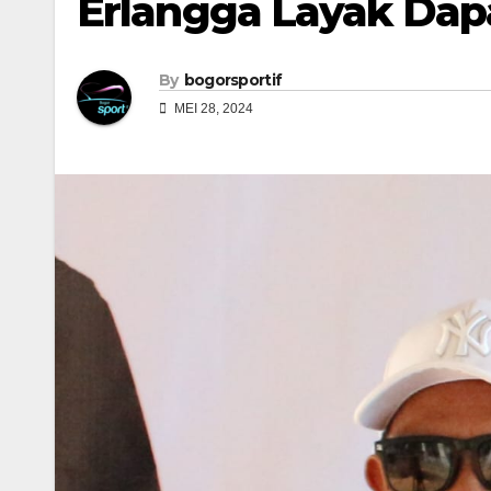
Erlangga Layak Dap
By
bogorsportif
MEI 28, 2024