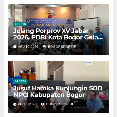
SPORTS
Jelang Porprov XV Jabar
2026, PDBI Kota Bogor Gelar
Technical Meeting
AGU 10, 2026
BOGORSPORTIF
SPORTS
Jusuf Hamka Kunjungin SOD
NPCI Kabupaten Bogor
AGU 6, 2026
BOGORSPORTIF