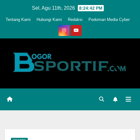
Skip
Sel. Agu 11th, 2026
8:24:45 PM
to
Tentang Kami
Hubungi Kami
Redaksi
Pedoman Media Cyber
content