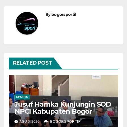
By
bogorsportif
RELATED POST
SPORTS
Jusuf Hamka Kunjungin SOD
NPCI Kabupaten Bogor
AGU 6, 2026
BOGORSPORTIF