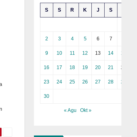
S
S
R
K
J
S
M
1
2
3
4
5
6
7
8
9
10
11
12
13
14
15
16
17
18
19
20
21
22
23
24
25
26
27
28
29
a
30
n
« Agu
Okt »