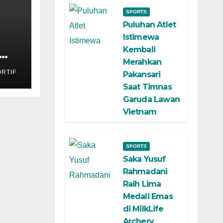
SPORTS
Puluhan Atlet
Istimewa
Kembali
Merahkan
kan
RTIF
Pakansari
Saat Timnas
Garuda Lawan
Vietnam
SPORTS
Saka Yusuf
Rahmadani
Raih Lima
Medali Emas
di MilkLife
Archery