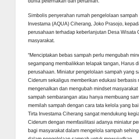
dunia peternakan dan pertanian.
Simbolis penyerahan rumah pengelolaan sampah d
Investama (AQUA) Ciherang, Joko Prasojo, kepad
perusahaan terhadap keberlanjutan Desa Wisata
masyarakat.
“Menciptakan bebas sampah perlu mengubah mind
segampang membalikkan telapak tangan, Harus didi
perusahaan. Miniatur pengelolaan sampah yang saat
Ciderum sekaligus memberikan edukasi berbasis ma
mengenalkan dan mengubah mindset masyaraka
sampah sembarangan atau hanya membuang samp
memilah sampah dengan cara tata kelola yang baik
Tirta Investama Ciherang sangat mendukung kegia
Ciderum dengan memfasilitasi adanya miniatur p
bagi masyarakat dalam mengelola sampah sehing
dalam pengelolaan sampah untuk mewujudkan