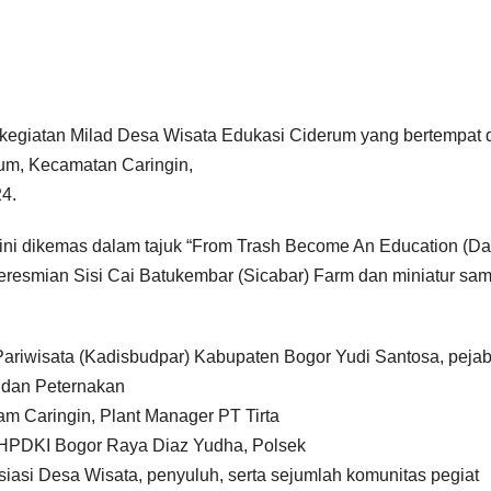
i kegiatan Milad Desa Wisata Edukasi Ciderum yang bertempat 
um, Kecamatan Caringin,
4.
ni dikemas dalam tajuk “From Trash Become An Education (Da
resmian Sisi Cai Batukembar (Sicabar) Farm dan miniatur sa
Pariwisata (Kadisbudpar) Kabupaten Bogor Yudi Santosa, pejab
 dan Peternakan
m Caringin, Plant Manager PT Tirta
 HPDKI Bogor Raya Diaz Yudha, Polsek
iasi Desa Wisata, penyuluh, serta sejumlah komunitas pegiat