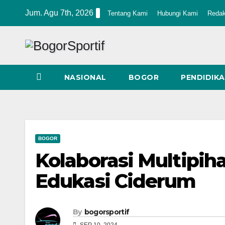
Skip
Jum. Agu 7th, 2026
Tentang Kami
Hubungi Kami
Redak
to
content
NASIONAL
BOGOR
PENDIDIK
BOGOR
Kolaborasi Multipi
Edukasi Ciderum
By
bogorsportif