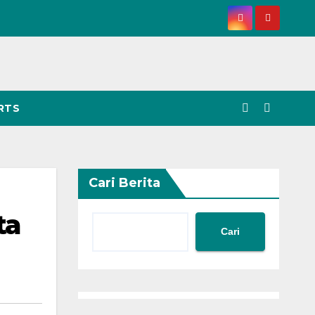
RTS
Cari Berita
ta
Cari