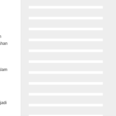
h
rahan
alam
jadi