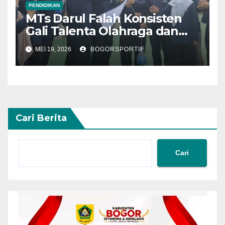
PENDIDIKAN
MTs Darul Falah Konsisten
Gali Talenta Olahraga dan
Seni Siswa
MEI 19, 2026
BOGORSPORTIF
Cari Berita
Cari