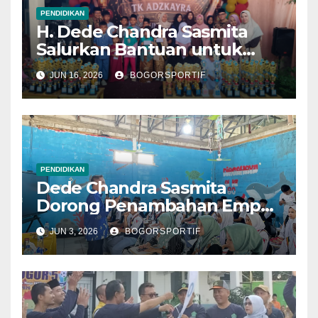
PENDIDIKAN
H. Dede Chandra Sasmita
Salurkan Bantuan untuk
Pendidikan dan Anak Yatim
JUN 16, 2026
BOGORSPORTIF
PENDIDIKAN
Dede Chandra Sasmita
Dorong Penambahan Empat
Sekolah Baru Tingkat
JUN 3, 2026
BOGORSPORTIF
SMA/SMK Negeri di
Kabupaten Bogor