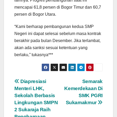
lainnya. Progres pembangunan saat ini
mencapai 61,8 persen di Bogor Timur dan 60,7
persen di Bogor Utara.
“Kami berharap pembangunan kedua SMP
Negeri ini dapat selesai sebelum masa kontrak
berakhir pada bulan Desember. Jika terlambat,
akan ada sanksi sesuai ketentuan yang
berlaku,” tukasnya***
Navigasi
Diapresiasi
Semarak
Menteri LHK,
Kemerdekaan Di
pos
Sekolah Berbasis
SMK PGRI
Lingkungan SMPN
Sukamakmur
2 Sukaraja Raih
Penghargaan