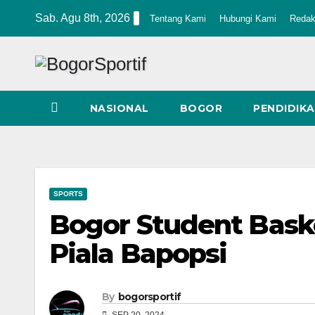
Skip
Sab. Agu 8th, 2026
Tentang Kami
Hubungi Kami
Redak
to
content
NASIONAL
BOGOR
PENDIDIK
SPORTS
Bogor Student Bask
Piala Bapopsi
By
bogorsportif