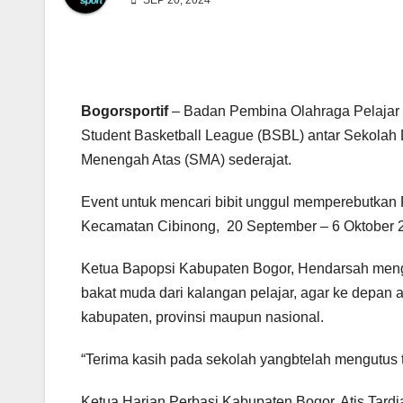
SEP 20, 2024
Bogorsportif
– Badan Pembina Olahraga Pelajar 
Student Basketball League (BSBL) antar Sekola
Menengah Atas (SMA) sederajat.
Event untuk mencari bibit unggul memperebutkan 
Kecamatan Cibinong, 20 September – 6 Oktober 
Ketua Bapopsi Kabupaten Bogor, Hendarsah menga
bakat muda dari kalangan pelajar, agar ke depan atl
kabupaten, provinsi maupun nasional.
“Terima kasih pada sekolah yangbtelah mengutus 
Ketua Harian Perbasi Kabupaten Bogor, Atis Tard