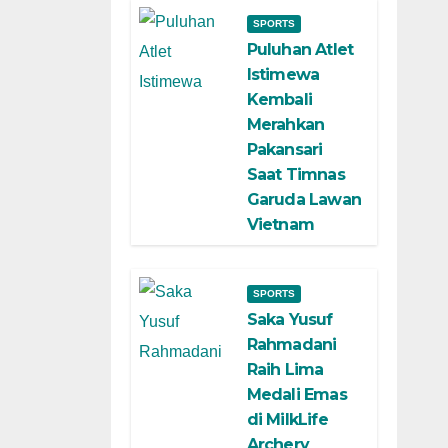
SPORTS
Puluhan Atlet
Istimewa
Kembali
Merahkan
Pakansari
Saat Timnas
Garuda Lawan
Vietnam
SPORTS
Saka Yusuf
Rahmadani
Raih Lima
Medali Emas
di MilkLife
Archery