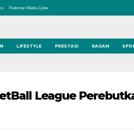
si
Pedoman Media Cyber
AN
LIFESTYLE
PRESTASI
RAGAM
SPO
etBall League Perebutk