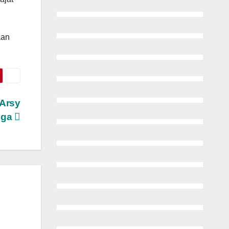
aan
 Arsy
iga