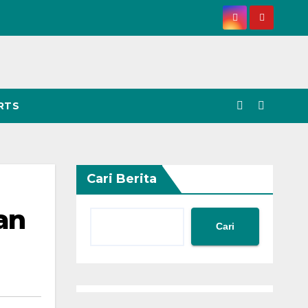
RTS
Cari Berita
an
Cari