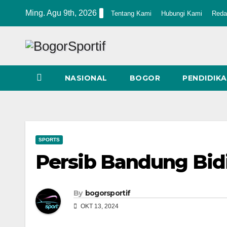
Skip
Ming. Agu 9th, 2026
Tentang Kami
Hubungi Kami
Reda
to
content
NASIONAL
BOGOR
PENDIDIK
SPORTS
Persib Bandung Bid
By
bogorsportif
OKT 13, 2024