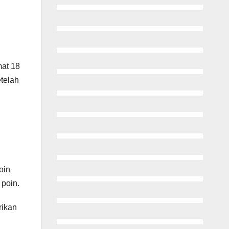
mat 18
telah
oin
 poin.
rikan