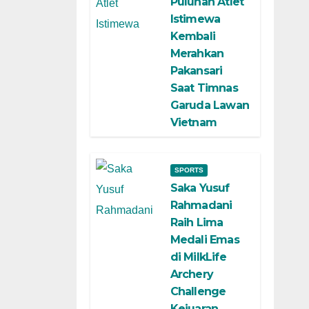
Puluhan Atlet
Istimewa
Kembali
Merahkan
Pakansari
Saat Timnas
Garuda Lawan
Vietnam
SPORTS
Saka Yusuf
Rahmadani
Raih Lima
Medali Emas
di MilkLife
Archery
Challenge
Kejuaran