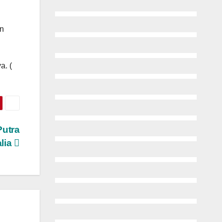
an
a. (
Putra
alia