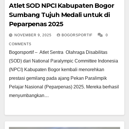
Atlet SOD NPCI Kabupaten Bogor
Sumbang Tujuh Medali untuk di
Peparpenas 2025
NOVEMBER 9, 2025
BOGORSPORTIF
0
COMMENTS
Bogorsportif – Atlet Sentra Olahraga Disabilitas
(SOD) dari National Paralympic Committee Indonesia
(NPCI) Kabupaten Bogor kembali menorehkan
prestasi gemilang pada ajang Pekan Paralimpik
Pelajar Nasional (Peparpenas) 2025. Mereka berhasil
menyumbangkan…