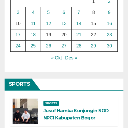
1
2
3
4
5
6
7
8
9
10
11
12
13
14
15
16
17
18
19
20
21
22
23
24
25
26
27
28
29
30
« Okt
Des »
SPORTS
SPORTS
Jusuf Hamka Kunjungin SOD
NPCI Kabupaten Bogor