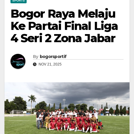
SPORTS
Bogor Raya Melaju
Ke Partai Final Liga
4 Seri 2 Zona Jabar
By
bogorsportif
NOV 21, 2025