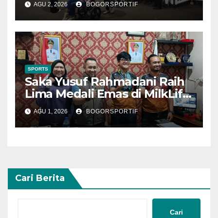
AGU 2, 2026
BOGORSPORTIF
Vietnam
SPORTS
Saka Yusuf Rahmadani Raih
Lima Medali Emas di MilkLife
Archery Challenge Kejuaran
AGU 1, 2026
BOGORSPORTIF
Nasional Junior 2026
Cari Berita
Cari