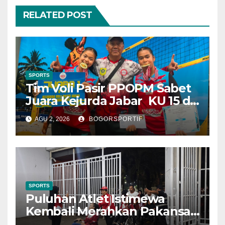
RELATED POST
SPORTS
Tim Voli Pasir PPOPM Sabet
Juara Kejurda Jabar KU 15 di
Bandung
AGU 2, 2026
BOGORSPORTIF
SPORTS
Puluhan Atlet Istimewa
Kembali Merahkan Pakansari
Saat Timnas Garuda Lawan