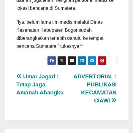
daerah juga telah mengirim personel medis ke
lokasi bencana di Sumatera.
“Iya, belum lama tim medis melalui Dinas
Kesehatan Kabupaten Bogor sudah
diberangkatkan terlebih dahulu ke tempat
bencana Sumatera,” tukasnya**
Navigasi
Umar Jagad :
ADVERTORIAL :
Tetap Jaga
PUBLIKASI
pos
Amanah Abangku
KECAMATAN
CIAWI