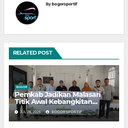
By
bogorsportif
RELATED POST
BOGOR
Pemkab Jadikan Malasari
Titik Awal Kebangkitan
Bogor, PPLI Perkuat
JUL 28, 2026
BOGORSPORTIF
Komitmen Lestarikan Alam
dan Warisan Sejarah