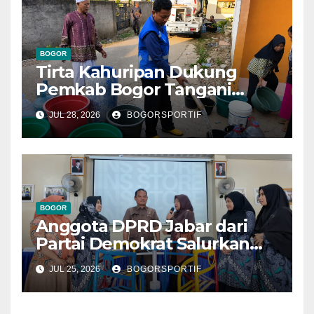
BOGOR
Tirta Kahuripan Dukung
Pemkab Bogor Tangani
Dampak Kemarau
JUL 28, 2026
BOGORSPORTIF
BOGOR
Anggota DPRD Jabar dari
Partai Demokrat Salurkan
Bantuan Perlengkapan
JUL 25, 2026
BOGORSPORTIF
Taman Kanak Kanak