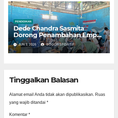
PENDIDIKAN
Dede Chandra Sasmita
Dorong Penambahan Empat
Sekolah Baru Tingkat
JUN 3, 2026
BOGORSPORTIF
SMA/SMK Negeri di
Kabupaten Bogor
Tinggalkan Balasan
Alamat email Anda tidak akan dipublikasikan.
Ruas
yang wajib ditandai
*
Komentar
*