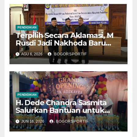
PENDIDIKAN
Terpilih Secara Aklamasi, M
Rusdi Jadi Nakhoda Baru
MKKS Kabupaten Bogor
AGU 6, 2026
BOGORSPORTIF
2026-2030
PENDIDIKAN
H. Dede Chandra Sasmita
Salurkan Bantuan untuk
Pendidikan dan Anak Yatim
JUN 16, 2026
BOGORSPORTIF