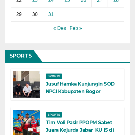
22
23
24
25
26
27
28
29
30
31
« Des
Feb »
SPORTS
SPORTS
Jusuf Hamka Kunjungin SOD
NPCI Kabupaten Bogor
SPORTS
Tim Voli Pasir PPOPM Sabet
Juara Kejurda Jabar KU 15 di