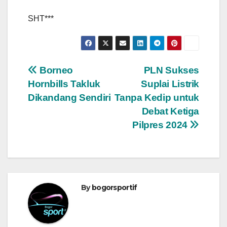
SHT***
Navigasi
Borneo
PLN Sukses
Hornbills Takluk
Suplai Listrik
pos
Dikandang Sendiri
Tanpa Kedip untuk
Debat Ketiga
Pilpres 2024
By
bogorsportif