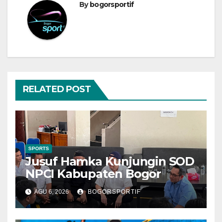
By
bogorsportif
RELATED POST
SPORTS
Jusuf Hamka Kunjungin SOD
NPCI Kabupaten Bogor
AGU 6, 2026
BOGORSPORTIF