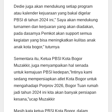
Dedie juga akan mendukung setiap program
atau kalender kejuaraan yang bakal digelar
PBSI di tahun 2024 ini,” Saya akan mendukung
turnamen dan kerjuaran yang akan diadakan,
pada dasarnya Pemkot akan support semua
kegiatan yang bisa meningkatkan kulitas anak
anak kota bogor,” tuturnya
Sementara itu, Ketua PBSI Kota Bogor
Muzakkir, juga menyampaikan hal senada
untuk kemajuan PBSI kedepan,”Intinya kami
sedang mempersiapkan atlet Kota Bogor untuk
mengahadapi Porprov 2026, Bogor Tuan rumah
jadi tahun 2024 ini kita akan banyak persiapan
kesana,”ucap Muzakkir
Masih kata ketua PBSI Kota Bogor, dalam