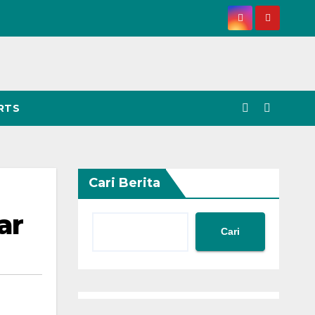
RTS
Cari Berita
ar
Cari