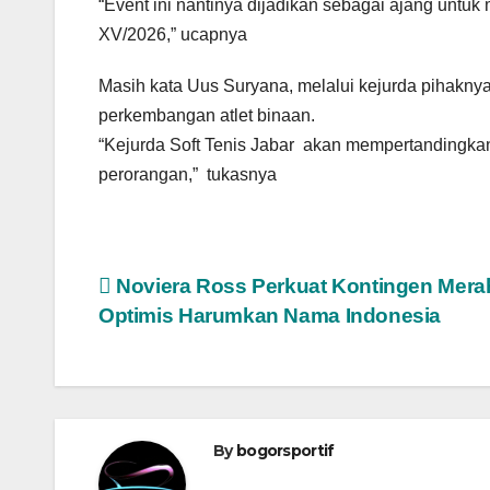
“Event ini nantinya dijadikan sebagai ajang untu
XV/2026,” ucapnya
Masih kata Uus Suryana, melalui kejurda pihaknya
perkembangan atlet binaan.
“Kejurda Soft Tenis Jabar akan mempertandingka
perorangan,” tukasnya
Navigasi
Noviera Ross Perkuat Kontingen Merah
Optimis Harumkan Nama Indonesia
pos
By
bogorsportif