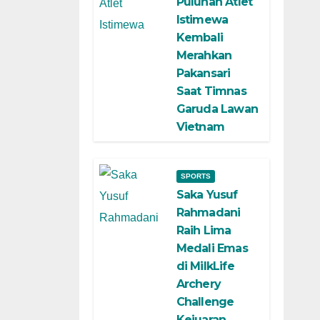
Puluhan Atlet
Istimewa
Kembali
Merahkan
Pakansari
Saat Timnas
Garuda Lawan
Vietnam
SPORTS
Saka Yusuf
Rahmadani
Raih Lima
Medali Emas
di MilkLife
Archery
Challenge
Kejuaran