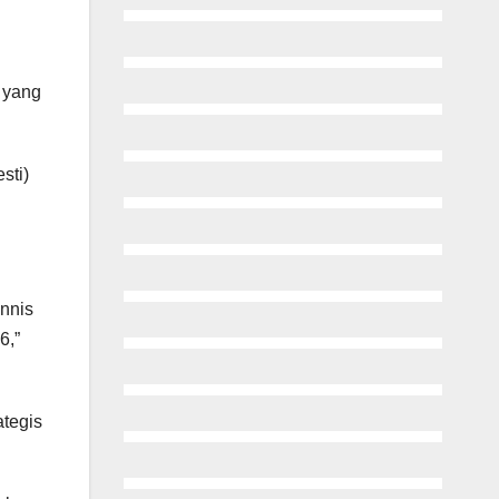
 yang
sti)
ennis
6,”
ategis