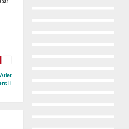
abar
Atlet
ent